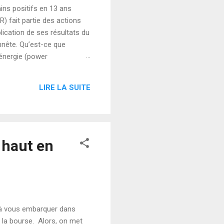
ins positifs en 13 ans
 fait partie des actions
lication de ses résultats du
onnête. Qu’est-ce que
énergie (power
 de l’électricité :
s et équipements industriels.
LIRE LA SUITE
 est l’un des grands
 haut en
t à vous embarquer dans
er la bourse. Alors, on met