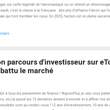
 gaz sur cette légende de l’aéronautique ou on attend un atterrissage
sault, c’est la classe à la française : des jets d’affaires Falcon qui f
ale qui font trembler les cieux. En 2025, l’action est en pleine ascens
mars à Paris, avec une market cap qui flirte avec les 25 milliards d’
n CA de 6,23 milliards d’euros, +29 % par rapport à 2023, grâce à 21 R
ntaire
ort) et 31 Falcon. Le carnet de commandes ? 299 Rafale à 43,2 millia
dman Sachs est bullish, tablant sur une demande militaire qui explos
politiques. Mais y’a des turbulences. Les coûts grimpent avec l’inflatio
n parcours d'investisseur sur eT
 battu le marché
ut à tous les passionnés de finance ! Aujourd'hui, je vais vous parl
ro, où j'ai passé les 12 dernières années à investir et à affiner ma str
 résultats sont au rendez-vous ! 12 ans d'investissement, 10 ans de g