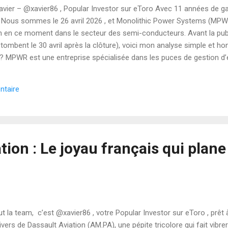
 Xavier – @xavier86 , Popular Investor sur eToro Avec 11 années de ga
 Nous sommes le 26 avril 2026 , et Monolithic Power Systems (MPWR)
ntion en ce moment dans le secteur des semi-conducteurs. Avant la pub
 tombent le 30 avril après la clôture), voici mon analyse simple et h
 MPWR est une entreprise spécialisée dans les puces de gestion d’
sants sont utilisés dans presque tous les domaines qui consomment
e artificielle , voitures électriques, smartphones, ordinateurs portable
ntaire
se et que les data centers ont besoin de toujours plus d’énergie, MPWR
avril 2026 , l’action se...
tion : Le joyau français qui plane
ut la team, c’est @xavier86 , votre Popular Investor sur eToro , prê
nivers de Dassault Aviation (AM.PA), une pépite tricolore qui fait vibr