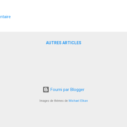
mentation de 30 %, atteignant des sommets historiques. En début 2
qu’à 2900 dollars l’once. Cette bonne santé du marché de l’or se justif
ntaire
premier lieu, on note une demande accrue des investisseurs et des 
ter de subir l’incertitude économique. Cette dynamique est égalemen
itiques monétaires flexibles telles que la baisse des taux d’intérêt pa
opéenne et la Réserve fédéral...
AUTRES ARTICLES
Fourni par Blogger
Images de thèmes de
Michael Elkan