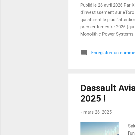
Publié le 26 avril 2026 Par
d’investissement sur eToro
qui attirent le plus l’atte
premier trimestre 2026 (qui
Monolithic Power Systems ?
management ICs). Ses compo
serveurs pour l ’intelligenc
Enregistrer un comme
En clair : quand l’IA explo
bénéficiaires. Ce matin du 26 
Dassault Avia
2025 !
-
mars 26, 2025
Sal
l’u