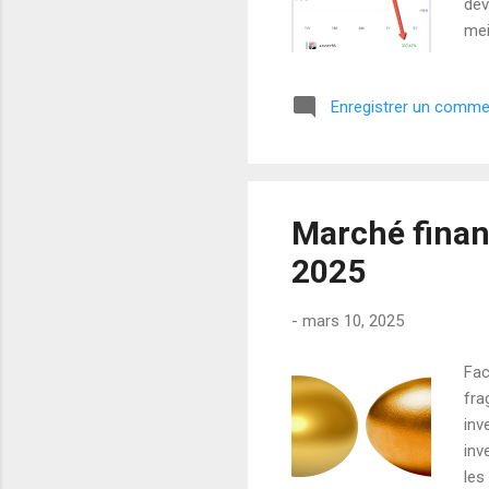
dev
mei
Mai
337
Enregistrer un comme
cap
l'i
ma 
Marché financ
2025
-
mars 10, 2025
Fac
fra
inv
inv
les