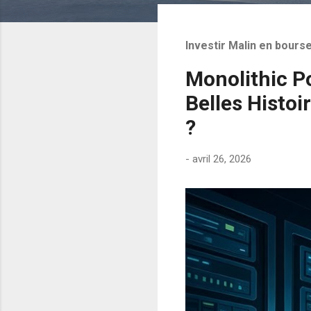
t
i
Investir Malin en bourse
c
l
Monolithic P
e
Belles Histoi
s
?
-
avril 26, 2026