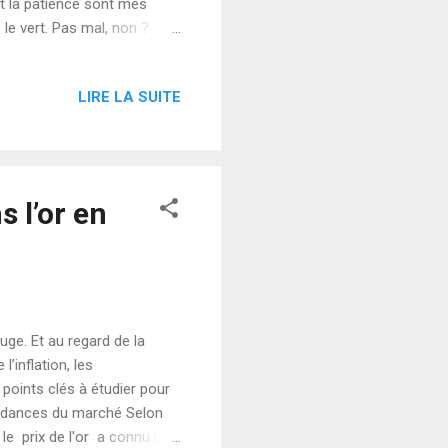
t la patience sont mes
 le vert. Pas mal, non ?
ères années. Un rendement de
ouvez le voir sur la
LIRE LA SUITE
 de 337 % contre 181 % pour
secret ? "Investir Malin" :
s l’or en
uge. Et au regard de la
’inflation, les
points clés à étudier pour
tendances du marché Selon
 le prix de l'or a connu une