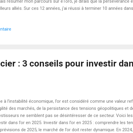
ais résumer mon parcours sur eToro, je dirais que la persévérance e
lleurs alliés. Sur ces 12 années, j'ai réussi à terminer 10 années dans
s ce qui me rend le plus fier, c'est ma performance sur les 5 derni
 % contre 181 % pour le S&P 500 : comment j'ai fait ? Comme vous p
ntaire
ture d'écran, mon portefeuille a explosé le S&P 500 ! Un rendement
ndice de référence, c'est une sacrée performance. Alors, quel est mon 
stratégie gagnante J'ai développé une stratégie que j'ai ap...
ier : 3 conseils pour investir dan
e à l’instabilité économique, l’or est considéré comme une valeur ref
gilité des marchés, de la persistance des tensions géopolitiques et de l
estisseurs ne semblent pas se désintéresser de ce secteur. Voici les 
estir dans l’or en 2025. Investir dans l’or en 2025 : comprendre les 
 prévisions de 2025, le marché de l’or doit rester dynamique. En 2024,