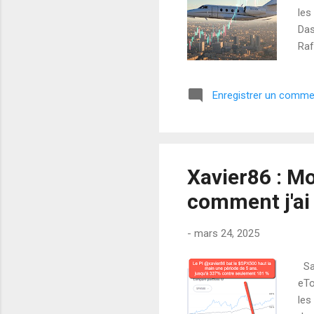
les
Das
Raf
mi-
? U
Enregistrer un comme
exp
Gol
géo
Xavier86 : Mo
comment j'ai
-
mars 24, 2025
Sal
eTo
les