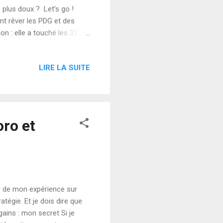
 plus doux ? Let’s go !
ont rêver les PDG et des
ion : elle a touché les 323 €
euros. Les chiffres de 2024
afale livrés (dont 18
LIRE LA SUITE
rds d’euros, rien que ça !
e avec les tensions
n et la supply ...
oro et
er de mon expérience sur
atégie. Et je dois dire que
ains : mon secret Si je