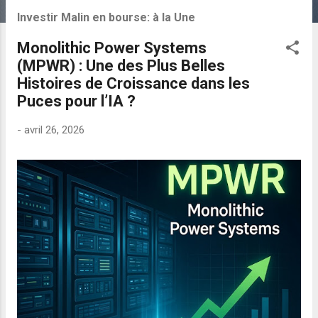
i
Investir Malin en bourse: à la Une
c
Monolithic Power Systems
l
(MPWR) : Une des Plus Belles
e
Histoires de Croissance dans les
s
Puces pour l’IA ?
-
avril 26, 2026