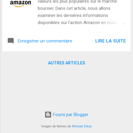
valeurs les plus populaires sur le marché
MPWR est l’un des grands bénéficiaires. Ce matin du 26 avril
boursier. Dans cet article, nous allons
2026 , l’action se...
examiner les dernières informations
disponibles sur l'action Amazon en nous
basant sur les données de l'année 2023.
Nous analyserons les tendances récentes
LIRE LA SUITE
Enregistrer un commentaire
ainsi que les perspectives futures pour
déterminer s'il est encore temps d'investir
dans cette entreprise. Tendances récentes:
AUTRES ARTICLES
Selon les informations trouvées en ligne,
l'action Amazon a connu une période de
volatilité récente. Le cours de l'action a
connu une baisse significative, effaçant une
partie de ses gains précédents. Cependant, il
est important de noter que la volatilité est
une caractéristique commune des marchés
Fourni par Blogger
financiers et qu'il est nécessaire de prendre
du recul pour évaluer la situation.
Images de thèmes de
Michael Elkan
Perspectives futures: Malgré la récente