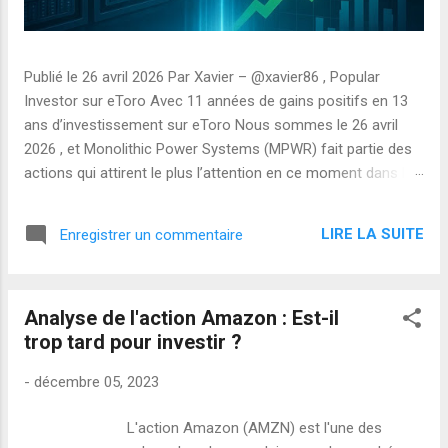
Publié le 26 avril 2026 Par Xavier – @xavier86 , Popular
Investor sur eToro Avec 11 années de gains positifs en 13
ans d’investissement sur eToro Nous sommes le 26 avril
2026 , et Monolithic Power Systems (MPWR) fait partie des
actions qui attirent le plus l’attention en ce moment dans le
secteur des semi-conducteurs. Avant la publication de ses
résultats du premier trimestre 2026 (qui tombent le 30 avril
LIRE LA SUITE
Enregistrer un commentaire
après la clôture), voici mon analyse simple et honnête.
Qu’est-ce que Monolithic Power Systems ? MPWR est une
entreprise spécialisée dans les puces de gestion d’énergie
Analyse de l'action Amazon : Est-il
(power management ICs). Ses composants sont utilisés
trop tard pour investir ?
dans presque tous les domaines qui consomment de
l’électricité : serveurs pour l ’intelligence artificielle , voitures
-
décembre 05, 2023
électriques, smartphones, ordinateurs portables et
équipements industriels. En clair : quand l’IA explose et que
L'action Amazon (AMZN) est l'une des
les data centers ont besoin de toujours plus d’énergie,