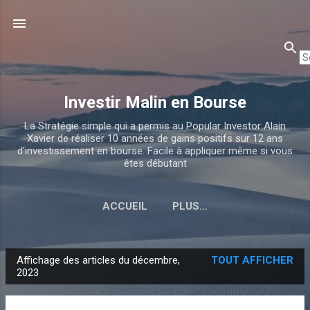
Accéder au contenu principal
P
Investir Malin en Bourse
La Stratégie simple qui a permis au Popular Investor Alain
Xavier de réaliser 10 années de gains positifs sur 12 ans
d'investissement en bourse. Facile à appliquer même si vous
êtes débutant
ACCUEIL
PLUS…
Affichage des articles du décembre,
TOUT AFFICHER
A
2023
r
t