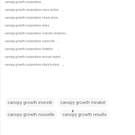
canopy growth corporation
,
canopy growth corporation class action
,
canopy growth corporation share price
,
canopy growth corporation news
,
canopy growth corporation investor relations
,
canopy growth corporation zoominfo
,
canopy growth corporation linkedin
,
canopy growth corporation annual report
,
,
canopy growth corporation stock history
canopy growth investir
canopy growth mirabel
canopy growth nouvelle
canopy growth results
C