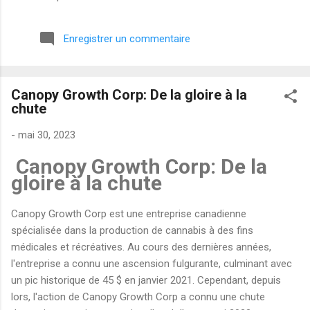
semi-conducteurs. Avant la publication de ses résultats du
premier trimestre 2026 (qui tombent le 30 avril après la
Enregistrer un commentaire
clôture), voici mon analyse simple et honnête. Qu’est-ce que
Monolithic Power Systems ? MPWR est une entreprise
spécialisée dans les puces de gestion d’énergie (power
Canopy Growth Corp: De la gloire à la
management ICs). Ses composants sont utilisés dans presque
chute
tous les domaines qui consomment de l’électricité : serveurs
pour l ’intelligence artificielle , voitures électriques,
-
mai 30, 2023
smartphones, ordinateurs portables et équipements industriels.
Canopy Growth Corp: De la
En clair : quand l’IA explose et que les data centers ont besoin
gloire à la chute
de toujours plus d’énergie, MPWR est l’un des grands
bénéficiaires. Ce matin du 26 avril 2026 , l’action se...
Canopy Growth Corp est une entreprise canadienne
spécialisée dans la production de cannabis à des fins
médicales et récréatives. Au cours des dernières années,
l'entreprise a connu une ascension fulgurante, culminant avec
un pic historique de 45 $ en janvier 2021. Cependant, depuis
lors, l'action de Canopy Growth Corp a connu une chute