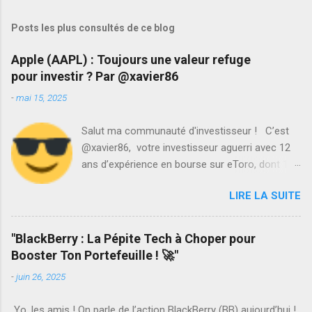
Posts les plus consultés de ce blog
Apple (AAPL) : Toujours une valeur refuge
pour investir ? Par @xavier86
-
mai 15, 2025
Salut ma communauté d'investisseur ! C’est
@xavier86, votre investisseur aguerri avec 12
ans d’expérience en bourse sur eToro, dont 10
années de gains positifs. Aujourd’hui, je vous
LIRE LA SUITE
propose une analyse d’Apple (AAPL), le titan
tech à 2,93 trillions USD de capitalisation, coté à
210,135 $ (15 mai 2025). Est-ce encore un
"BlackBerry : La Pépite Tech à Choper pour
must pour votre portefeuille ? On décortique
Booster Ton Portefeuille ! 🚀"
ça en mode décontracté mais sérieux !
-
juin 26, 2025
Pourquoi Apple reste un cador ? Son
écosystème est une machine à fidéliser :
Yo, les amis ! On parle de l’action BlackBerry (BB) aujourd’hui !