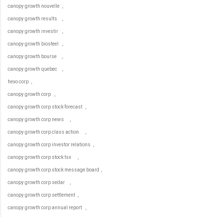
canopy growth nouvelle
,
canopy growth results
,
canopy growth investir
,
canopy growth biosteel
,
canopy growth bourse
,
canopy growth quebec
,
hexo corp
,
canopy growth corp
,
canopy growth corp stock forecast
,
canopy growth corp news
,
canopy growth corp class action
,
canopy growth corp investor relations
,
canopy growth corp stock tsx
,
canopy growth corp stock message board
,
canopy growth corp sedar
,
canopy growth corp settlement
,
canopy growth corp annual report
,