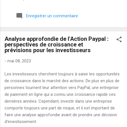
semi-conducteurs. Avant la publication de ses résultats du
premier trimestre 2026 (qui tombent le 30 avril après la
Enregistrer un commentaire
clôture), voici mon analyse simple et honnête. Qu’est-ce que
Monolithic Power Systems ? MPWR est une entreprise
spécialisée dans les puces de gestion d’énergie (power
Analyse approfondie de l'Action Paypal :
management ICs). Ses composants sont utilisés dans presque
perspectives de croissance et
tous les domaines qui consomment de l’électricité : serveurs
prévisions pour les investisseurs
pour l ’intelligence artificielle , voitures électriques,
smartphones, ordinateurs portables et équipements industriels.
-
mai 08, 2023
En clair : quand l’IA explose et que les data centers ont besoin
de toujours plus d’énergie, MPWR est l’un des grands
Les investisseurs cherchent toujours à saisir les opportunités
bénéficiaires. Ce matin du 26 avril 2026 , l’action se...
de croissance dans le marché des actions. De plus en plus de
personnes tournent leur attention vers PayPal, une entreprise
de paiement en ligne qui a connu une croissance rapide ces
dernières années. Cependant, investir dans une entreprise
comporte toujours une part de risque, et il est important de
faire une analyse approfondie avant de prendre une décision
d'investissement.