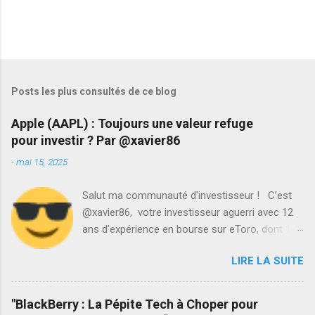
Posts les plus consultés de ce blog
Apple (AAPL) : Toujours une valeur refuge
pour investir ? Par @xavier86
-
mai 15, 2025
Salut ma communauté d'investisseur ! C’est
@xavier86, votre investisseur aguerri avec 12
ans d’expérience en bourse sur eToro, dont 10
années de gains positifs. Aujourd’hui, je vous
LIRE LA SUITE
propose une analyse d’Apple (AAPL), le titan
tech à 2,93 trillions USD de capitalisation, coté à
210,135 $ (15 mai 2025). Est-ce encore un
"BlackBerry : La Pépite Tech à Choper pour
must pour votre portefeuille ? On décortique